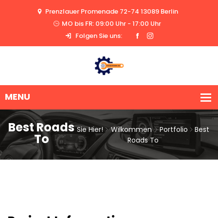
Prenzlauer Promenade 72-74 13089 Berlin
MO bis FR: 09:00 Uhr - 17:00 Uhr
Folgen Sie uns:
Best Roads
Sie Hier!
Wilkommen
Portfolio
Best
To
Roads To